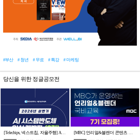
#부산
# 청년
# 무료
# 특강
# 마케팅
당신을 위한 정글공모전
[Telechips, 넥스트칩, 자율주행] AI 시스템반도체 SW개발자 (2기)채용연계과정
[MBC] 언리얼&블렌더 콘텐츠 전문가 과정 7기 모집 (~7/29)