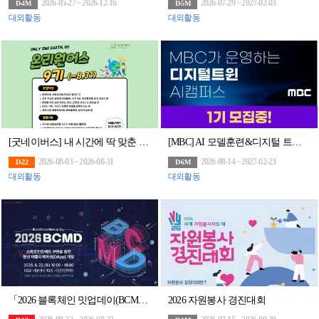
2026-05-27 ~ 2026-12-16
2026-07-29 ~ 2027-02-03
D-4M
D-5M
대외활동
대외활동
[굿네이버스] 내 시간에 딱 맞춘 환경챌린지! 온리원어스 9기 모집! (~8/31)
[MBC] AI 모델훈련&디지털 트윈 아카데미 모집(~8/14)
2026-08-03 ~ 2026-08-31
2026-08-14 ~ 2027-02-23
D-22
D-6M
대외활동
대외활동
「2026 블록체인 밋업데이(BCMD)」 18회차 교육생 모집
2026 자원봉사 경진대회