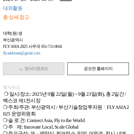
대외활동
총 상세 참고
대학(원) 생
부산광역시
FLY ASIA 2025 사무국 051-711-0041
flyasiabusan@gmail.com
양식다운로드
공모전 홈페이지
행사개요
❍ 일시/장소: 2025년 9월 22일(월) ~ 9월 23일(화), 총 2일간 /
벡스코 제1전시장
❍ 주최/주관: 부산광역시 / 부산기술창업투자원ㆍFLY ASIA 2
025 운영위원회
❍ 슬 로 건: Connect Asia, Fly to the World
❍ 주 제: Innovate Local, Scale Global
❍ 주요구성: 개ㆍ폐막식, 컨퍼런스, 밋업, 어워즈, 전시, 네트