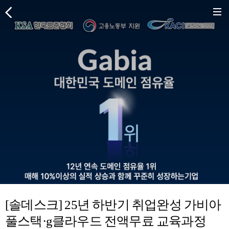
[솔데스크] 25년 하반기 취업완성 가비아
풀스택·g클라우드 전액무료 교육과정