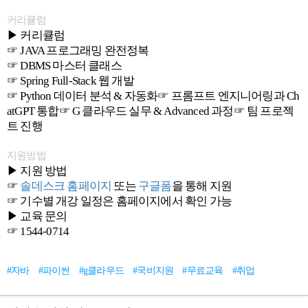
커리큘럼
▶ 커리큘럼
☞ JAVA 프로그래밍 완전정복
☞ DBMS 마스터 클래스
☞ Spring Full-Stack 웹 개발
☞ Python 데이터 분석 & 자동화☞ 프롬프트 엔지니어링과 Ch
atGPT 통합☞ G 클라우드 실무 & Advanced 과정☞ 팀 프로젝
트 진행
지원방법
▶ 지원 방법
☞
솔데스크 홈페이지
또는
구글폼
을 통해 지원
☞ 기수별 개강 일정은 홈페이지에서 확인 가능
▶ 교육 문의
☞ 1544-0714
#자바
#파이썬
#g클라우드
#국비지원
#무료교육
#취업