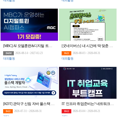
대외활동
대외활동
[MBC] AI 모델훈련&디지털 트윈 아카데미 모집(~8/14)
[굿네이버스] 내 시간에 딱 맞춘 환경챌린지! 온리원어스 9기 모집! (~8/31)
2026-08-14 ~ 2027-02-23
2026-08-03 ~ 2026-08-31
D-6M
D-22
대외활동
대외활동
[KDT] 관악구 신림 자바 풀스택 & 생성형AI 서비스개발 기업 프로젝트 완성 과정 6기 훈련생 모집
IT 인프라 취업준비는? 네트워크부터 클라우드까지 엔지니어 취업 교육으로 끝내자
2026-07-31 ~ 2026-08-31
2026-03-04 ~ 2026-08-21
D-22
D-12
기타
기타