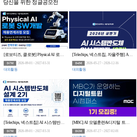
당신을 위한 정글공모전
[로보티즈, 클로봇] Physical AI 로봇 SW개발 채용연계과정 모집
[Telechips, 넥스트칩, 자율주행] AI 시스템반도체 SW개발자 (2기)채용연계과정
2026-09-01 ~ 2027-03-31
2026-05-27 ~ 2026-12-16
D-7M
D-4M
대외활동
대외활동
[Telechips, 넥스트칩] AI 시스템반도체 설계(2기)(구 하만 세미콘아카데미, 팹리스협회회원사 채용연계과정)
[MBC] AI 모델훈련&디지털 트윈 아카데미
2026-09-01 ~ 2027-03-31
2026-07-27 ~ 2027-02-01
D-7M
D-5M