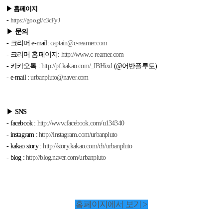
▶ 홈페이지
-
https://goo.gl/c3cFyJ
▶
문의
- 크리머 e-mail:
captain@c-reamer.com
- 크리머 홈페이지:
http://www.c-reamer.com
- 카카오톡 :
http://pf.kakao.com/_IBHixd
(@어반플루토)
- e-mail :
urbanpluto@naver.com
▶
SNS
- facebook :
http://www.facebook.com/u134340
- instagram :
http://instagram.com/urbanpluto
- kakao story :
http://story.kakao.com/ch/urbanpluto
- blog :
http://blog.naver.com/urbanpluto
홈페이지에서 보기 >