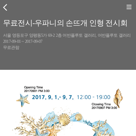
무료전시-우파니의 손뜨개 인형 전시회
서울 영등포구 양평동5가 69-2 2층 어반플루토 갤러리, 어반플루토 갤러리
2017-09-01 ~ 2017-09-07
무료관람