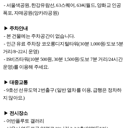
- 서울색공원, 한강유람선, 63스퀘어, 63씨월드, 양화교 인공
폭포, 자매공원(앙카라공원)
▶
주차안내
- 본 건물에는 주차공간이 없습니다.
- 인근 유료 주차장 코오롱디지털타워(30분 1,000원/도보 5분
거리/8~22시 운영)
- IS비즈타워(10분 500원, 30분 1,500원/도보 7분 거리/24시간
운영)를 이용해 주세요.
▶
대중교통
- 9호선 선유도역 2번출구 (일반 열차를 이용, 급행은 정차하
지 않아요.)
▶
전시장소
- 어반플루토 갤러리