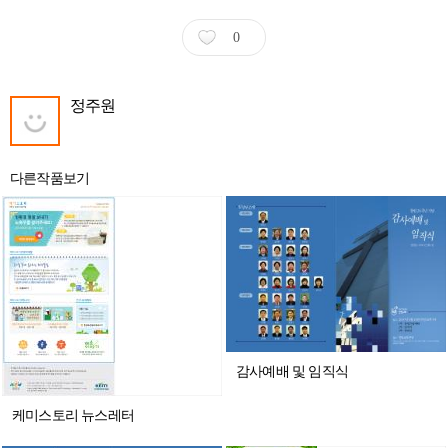
0
정주원
다른작품보기
감사예배 및 임직식
케미스토리 뉴스레터