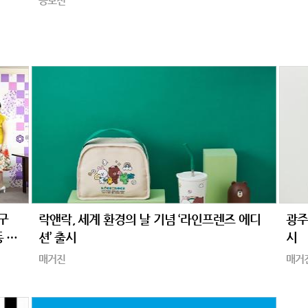
공모전
구
락앤락, 세계 환경의 날 기념 ‘라인프렌즈 에디
광주
동 펼
션’ 출시
시
매거진
매거