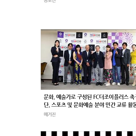
공모전
문화, 예술가로 구성된 FC더조이플러스 축
단, 스포츠 및 문화예술 분야 민간 교류 활
쳐
매거진