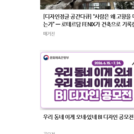
[디자인정글 공간다큐] “사람은 왜 고향을
는가” — 로테르담 FENIX가 건축으로 기록한
주의 공간’
매거진
우리 동네 이게 오네·있네 BI 디자인 공모전