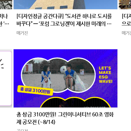
 떠나
[디자인정글 공간다큐] “도서관 하나로 도시를
[디
 ‘이
바꾸다” — ‘포럼 그로닝겐’이 제시한 미래의 공
으로
공공간
엄,
매거진
매거
트 
총 상금 3100만원! 그린이니셔티브 60초 영화
제 공모전 (~8/14)