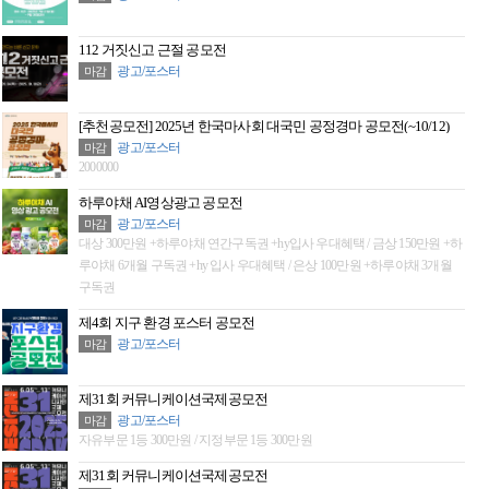
112 거짓신고 근절 공모전
광고/포스터
마감
[추천공모전] 2025년 한국마사회 대국민 공정경마 공모전(~10/12)
광고/포스터
마감
2000000
하루야채 AI영상광고 공모전
광고/포스터
마감
대상 300만원 +하루야채 연간구독권 +hy입사 우대혜택 / 금상 150만원 +하
루야채 6개월 구독권 +hy 입사 우대혜택 / 은상 100만원 +하루야채 3개월
구독권
제4회 지구 환경 포스터 공모전
광고/포스터
마감
제31회 커뮤니케이션국제공모전
광고/포스터
마감
자유부문 1등 300만원 / 지정부문 1등 300만원
제31회 커뮤니케이션국제공모전