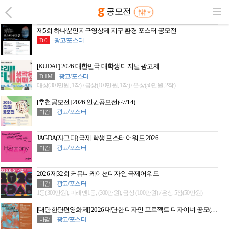
공모전
제5회 하나뿐인지구영상제 지구 환경 포스터 공모전
광고/포스터
D-0
[KUDAF] 2026 대한민국 대학생 디지털 광고제
광고/포스터
D-1M
대상(300만원, 1작) / 금상(100만원, 1작) / 은상(50만원, 2작)
[추천공모전] 2026 인권공모전(~7/14)
광고/포스터
마감
JAGDA(자그다) 국제 학생 포스터 어워드 2026
광고/포스터
마감
2026 제32회 커뮤니케이션디자인 국제어워드
광고/포스터
마감
1등(300만원), 미래엔1등, (300만원), 금상 (100만원) / 은상 5점(50만원)
[대단한단편영화제] 2026 대단한 디자인 프로젝트 디자이너 공모(5/1~6/9)
광고/포스터
마감