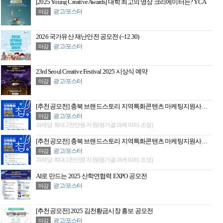
[2025 Young Creative Awards] 대학 최고의 영상 크리에이터는? YCA
광고/포스터
마감
2026 국가유산 재난안전 공모전 (~12.30)
광고/포스터
마감
23rd Seoul Creative Festival 2025 시상식 예약
광고/포스터
마감
[추천공모전] 충북 브랜드스토리 지역특화콘텐츠 마케팅지원사업 2차 모집(~11/5)
광고/포스터
마감
과제당 최대 2천만원 지원(평가결과에 따라 조정)
[추천공모전] 충북 브랜드스토리 지역특화콘텐츠 마케팅지원사업 2차 모집(~11/5)
광고/포스터
마감
과제당 최대 2천만원 지원(평가결과에 따라 조정)
AI로 만드는 2025 산학연협력 EXPO 공모전
광고/포스터
마감
[추천공모전] 2025 김천황금시장 홍보 공모전
광고/포스터
마감